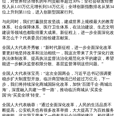
位，对世界经济增长的年均贡献率超过30%；全社会研发经费
投入从1.03万亿元增长到3.6万亿元；全球创新指数排名从第34
位上升到第11位，进入创新型国家行列。
与此同时，我们打赢脱贫攻坚战，建成世界上规模最大的教育
体系、社会保障体系、医疗卫生体系，在法治建设、生态文明
建设等领域也都取得重大成果。新征程上，进一步全面深化改
革怎么干？代表委员们纷纷建言献策。
全国人大代表齐秀敏：“新时代新征程，进一步全面深化改革
要更好地坚持改革和法治相统一，我这次带来了关于深化行政
执法体制改革、提高执法监督法治化规范化水平的建议，希望
能进一步解决监督权限分散、基层监督薄弱这些问题。”
全国人大代表张宝亮：“这次全国两会，习近平总书记强调要
稳步扩大制度型开放。临沂商贸物流已经超过万亿元，下一
步，我们将持续深化商城国际化改革，加快‘百团千企·商城出
海’，深度融入共建‘一带一路’，推动临沂商城从‘买卖全
国’向‘买卖全球’转变。”
全国人大代表杨蓉：“通过全面深化改革，人民的生活品质不
断提高，公安机关也有很多改革举措，大大提高了为百姓服务
的效能。这次我又带来了一些有关社会治理的建议。相信通过