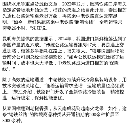
围绕水果等重点货源做文章，2022年12月，磨憨铁路口岸海关
指定监管场地开始运营，榴莲的跨境之旅自此开启。泰国榴莲
先通过公路运输至老挝万象，再搭乘中老铁路直达云南昆
明。“如今，新鲜果蔬搭乘中老铁路‘澜湄快线’，全程运输只
需要26小时。”朱江说。
昆明海关提供的数据显示，2024年，我国进口新鲜榴莲达到了
泰国产量的近六成。“传统公路运输要跑5到7天，要是遇上交
通拥堵，榴莲多半损耗在路上，损失很大。”塔那愣国际物流
云南分公司副总经理张德欢说，“如今公铁联运模式压缩了运
输时间，成本也大大降低，中老铁路成为进口榴莲的‘保障
线’。”
除了高效的运输通道，中老铁路持续升级冷藏集装箱设备，用
技术突破物流堵点。“随着运输需求激增，运输质量也必须跟
上。”朱江介绍，铁路部门开发了全新铁路冷链装备，精准控
温、运行稳定，保鲜性能更优。
从泰国榴莲到老挝香蕉，从云南鲜花到越南火龙果，如今，这
条“钢铁丝路”的跨境商品种类从开通初期的500余种扩展至
3000余种。