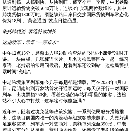
从通到畅、从畅到快、从快到旺，截至今年一季度，中老铁路
累计运输货物突破5640万吨，连续3年实现两位数增长，其中
跨境货物1300万吨。磨憨铁路口岸日交接国际货物列车常态化
保持18列，“黄金通道”效应日益凸显。
依托跨境游 客流持续增长
这趟动车，常常“一票难求”
中午12点15分，磨憨出入境边防检查站的“外语小课堂”准时开
讲。一块白板、几张标语卡片、几名边检民警围在一起，练习
泰语、老挝语的常用问候语。趁着列车还没到站，边检民警抓
紧时间“充电”。
中老跨境旅客列车如今几乎每趟都是满载。而在2023年4月13
日，昆明南站到万象站首次开通客运时，每天仅开行一对国际
列车，出境票额250张。看着空荡的车站和零星的旅客，边检
站不少人心中打鼓：这车啥时候能坐满？
近年来，随着过境免签等政策实施，一系列便民服务措施推
出，这条目前国内唯一的跨境动车组旅客越来越多。为更好满
足旅客需求，列车从一对变两对，票额每列涨至390张，中老
跨境列车分别从昆明、普洱两地始发，还增设了老挝段的纳堆