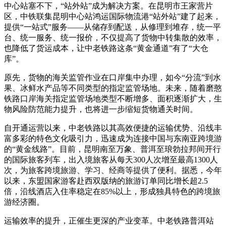
中心站塞不下，“站外站”成为解决方案。在昆明市王家营片
区，中铁联集昆明中心站鸿运国际物流港“站外站”建了起来，
提供“一站式”服务——从储存到配送，从修理到堆存，统一平
台、统一服务、统一报价，不仅提高了货物中转集散的效率，
也降低了货运成本，让中老铁路这条“黄金通道”有了“大仓
库”。
原先，货物的海关监管作业在口岸集中办理，如今“分流”到水
果、冰鲜水产品等不同类型的指定监管场地。未来，随着磨憨
铁路口岸海关指定监管场地类型不断增多、面积逐渐扩大，生
物风险防范能力提升，也将进一步缩短货物通关时间。
自开通运营以来，中老铁路以其高效便捷的运输优势、沿线丰
富多彩的特色文化吸引力，迅速成为连接中国与东南亚跨境游
的“黄金线路”。目前，昆明南至万象、普洱至琅勃拉邦间开行
的国际旅客列车，出入境旅客从每天300人次增至最高1300人
次，为旅客跨境旅游、学习、经商等提供了便利。据悉，今年
以来，东盟国家游客赴西双版纳的旅游订单同比增长超2.5
倍，沿线酒店入住率稳定在85%以上，形成独具特色的跨境旅
游经济圈。
运输效率的提升，正催生更深的产业变革。中老铁路普洱站