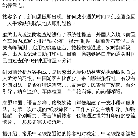
站停靠点。
旅客多了，新问题随即出现。如何减少通关时间？怎么避免因
一人手续缺失耽误他人顺利过检？
磨憨出入境边防检查站进行了系统性提速：外国人入境卡前置
至车厢内填写；推出“两公布一提示”制度，提前发布节假日通
关高峰预测；启用智能验证台、旅检快捷通道、实时翻译设
备、出入境记录自助打印机。目前，磨憨铁路口岸的通关时间
已由过去的90分钟压缩至52分钟。
到岗前分析旅客构成，是磨憨出入境边防检查站执勤四队负责
人孟涛的习惯。中国游客占比多少、来自哪些旅行社、有没有
外国团队、是否有特殊需求……孟涛说，民警台前站岗、台外
引导，站台监护、车体检查，个个轮岗练、岗岗都精通。
东盟10国，语言多样，磨憨铁路口岸便组建了一支小语种服务
队。对第一次出境的“银发旅团”，工作人员会主动引导、加强
提醒。个别听力、语言障碍旅客，也能通过提前打印好的交流
卡片，一步步走完边检流程。
据介绍，搭乘中老铁路通勤的旅客相对稳定，中老铁路客运增