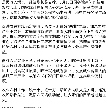
居民收入增长，经济增长是支撑。7月15日国务院新闻办新闻
发布会上，国家统计局副局长盛来运表示，基于诸多支撑因
素，我国经济下半年会继续保持稳中有进、稳中向好的发展态
势，这将为农民收入增长奠定坚实基础。
促进农民持续稳定增收，需要不断做好“两业”文章。如果农村
产业不兴旺，农民增收就很难。随着乡村全面振兴不断深入推
进，推动农村由卖原字号向卖制成品转变，发展乡村新产业新
业态，通过全产业链拓展农村产业增值空间，把增值收益更多
留给农村，让农民获得很多产业参与机会，分享产业增值收
益。
做好农民就业文章，既要向外也要向内。瞄准外出务工就业，
提高技能培训和就业服务力度，让更多农民工成长为技术型农
民工，提高就业质量。瞄准就地就近就业，发展就业容量大的
县域二三产业，吸纳农民在家门口就业增收，提高就业便利
度。
农业农村工作，说一千、道一万，增加农民收入是关键。拓宽
农民增收渠道，激活农民增收动能，让乡亲们的日子越过越红
火。