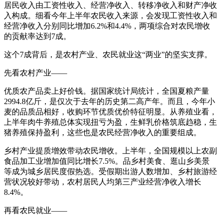
居民收入由工资性收入、经营净收入、转移净收入和财产净收
入构成。细看今年上半年农民收入来源，会发现工资性收入和
经营净收入分别同比增加6.2%和4.4%，两项综合对农民增收
的贡献率达到7成。
这个7成背后，是农村产业、农民就业这“两业”的坚实支撑。
先看农村产业——
优质农产品卖上好价钱。据国家统计局统计，全国夏粮产量
2994.8亿斤，是仅次于去年的历史第二高产年。而且，今年小
麦的品质品相好，收购环节优质优价特征明显。从养殖业看，
上半年肉牛养殖总体实现扭亏为盈，生鲜乳价格筑底趋稳，生
猪养殖保持盈利，这些也是农民经营净收入的重要组成。
乡村产业提质增效带动农民增收。上半年，全国规模以上农副
食品加工业增加值同比增长7.5%。品乡村美食、逛山乡美景
等成为城乡居民度假热选。受假期出游人数增加、乡村旅游经
营状况较好带动，农村居民人均第三产业经营净收入增长
8.4%。
再看农民就业——