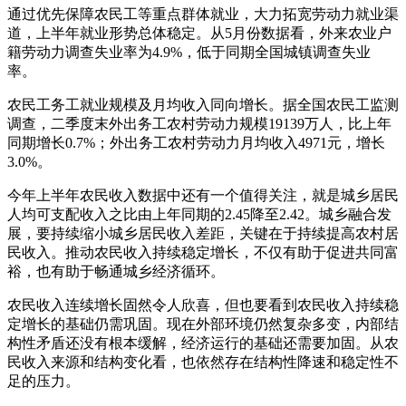
通过优先保障农民工等重点群体就业，大力拓宽劳动力就业渠
道，上半年就业形势总体稳定。从5月份数据看，外来农业户
籍劳动力调查失业率为4.9%，低于同期全国城镇调查失业
率。
农民工务工就业规模及月均收入同向增长。据全国农民工监测
调查，二季度末外出务工农村劳动力规模19139万人，比上年
同期增长0.7%；外出务工农村劳动力月均收入4971元，增长
3.0%。
今年上半年农民收入数据中还有一个值得关注，就是城乡居民
人均可支配收入之比由上年同期的2.45降至2.42。城乡融合发
展，要持续缩小城乡居民收入差距，关键在于持续提高农村居
民收入。推动农民收入持续稳定增长，不仅有助于促进共同富
裕，也有助于畅通城乡经济循环。
农民收入连续增长固然令人欣喜，但也要看到农民收入持续稳
定增长的基础仍需巩固。现在外部环境仍然复杂多变，内部结
构性矛盾还没有根本缓解，经济运行的基础还需要加固。从农
民收入来源和结构变化看，也依然存在结构性降速和稳定性不
足的压力。