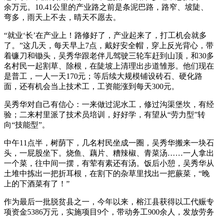
余万元。10.41公里的产业路之前是条泥巴路，路窄、坡陡、
弯多，雨天上不去，晴天不愿去。
“就业‘长’在产业上！路修好了，产业起来了，打工机会就多
了。”这几天，每天早上7点，戴好安全帽，穿上反光背心，带
着镰刀和锄头，吴秀华跟老伴儿驾驶三轮车赶到山顶，和30多
名村民一起割草、除根，在陡坡上清理出步道雏形。他们现在
是普工，一人一天170元；等后续大规模铺设砖石、硬化路
面，还有机会当上技术工，工资能涨到每天300元。
吴秀华对自己有信心：一来做过泥水工，修过沟渠堡坎，有经
验；二来村里派了技术员培训，好好学，有望从“劳力型”转
向“技能型”。
中午11点半，树荫下，几名村民坐成一圈，吴秀华搬来一块石
头，一屁股坐下。烧鱼、藕片、糟辣椒、青菜汤……一人拿出
一个菜，往中间一摆，有荤有素还有汤。饭后小憩，吴秀华从
土堆中拣出一把折耳根，在割下的杂草里找出一把蕨菜，“晚
上的下酒菜有了！”
作为最后一批脱贫县之一，今年以来，榕江县获得以工代赈专
项资金5386万元，实施项目9个，带动务工900余人，发放劳务