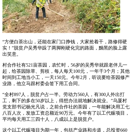
“方便白茶出山，还能在家门口挣钱，大家抢着干，路修得硬
实！”脱贫户吴秀华跺了两脚刚硬化完的路面，黝黑的脸上露
出笑意。
村合作社有521亩茶园，农忙时，56岁的吴秀华就跟老伴儿一
起，给茶园除草、剪枝，每人每天100元，一年干3个月；其他
时间到工地当小工，一天150元。今年2月，听说要给茶园修产
业路，他立马跟村委会签下用工合同。
“全村897人，脱贫户占一半。劳动力560人，有300人外出打
工，剩下的多在50岁以上，得想办法就地解决就业。”乌厦村
党支部书记杨光凡说，之前合作社的茶园，一年能解决用工七
八百人次，发放工资总额近90万元。今年有了以工代赈项目，
平均每天用工三四十人，八成以上是脱贫户。
这个以工代赈项目为期一年，包括产业路和步道，总投资660