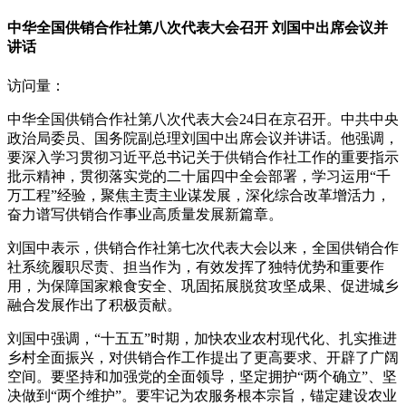
中华全国供销合作社第八次代表大会召开 刘国中出席会议并
讲话
访问量：
中华全国供销合作社第八次代表大会24日在京召开。中共中央
政治局委员、国务院副总理刘国中出席会议并讲话。他强调，
要深入学习贯彻习近平总书记关于供销合作社工作的重要指示
批示精神，贯彻落实党的二十届四中全会部署，学习运用“千
万工程”经验，聚焦主责主业谋发展，深化综合改革增活力，
奋力谱写供销合作事业高质量发展新篇章。
刘国中表示，供销合作社第七次代表大会以来，全国供销合作
社系统履职尽责、担当作为，有效发挥了独特优势和重要作
用，为保障国家粮食安全、巩固拓展脱贫攻坚成果、促进城乡
融合发展作出了积极贡献。
刘国中强调，“十五五”时期，加快农业农村现代化、扎实推进
乡村全面振兴，对供销合作工作提出了更高要求、开辟了广阔
空间。要坚持和加强党的全面领导，坚定拥护“两个确立”、坚
决做到“两个维护”。要牢记为农服务根本宗旨，锚定建设农业