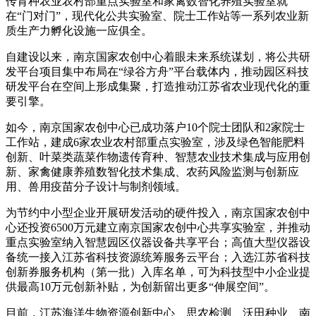
传育种农业农村部重点实验室和家禽数智化养殖实验室就
在“门对门”，现代化公共实验室、院士工作站等一系列农业新
质生产力孵化设施一应俱全。
自建设以来，南京国家农创中心着眼未来系统谋划，将公共研
发平台项目集中布局在“绿谷方舟”平台载体内，推动园区科技
研发平台在空间上形成集聚，打造推动江苏省农业现代化的重
要引擎。
如今，南京国家农创中心已成功落户10个院士团队和2家院士
工作站，建成6家农业农村部重点实验室，涉及绿色智能肥料
创新、叶菜类蔬菜作物遗传育种、智慧农业技术集成与应用创
新、家禽健康养殖数智化技术集成、农药风险监测与创新应
用、兽用疫苗分子设计与制剂领域。
为节约中小型企业开展研发活动的硬件投入，南京国家农创中
心还投资6500万元建立南京国家农创中心共享实验室，并推动
重点实验室纳入智慧园区仪器设备共享平台；高值大型仪器设
备统一接入江苏省科技资源统筹服务云平台；入选江苏省科技
创新券服务机构（第一批）入库名单，可为科技型中小企业提
供最高10万元创新补贴，为创新留出更多“伸展空间”。
目前，江苏海洋生物资源创新中心、思农检测、沃田种业、南