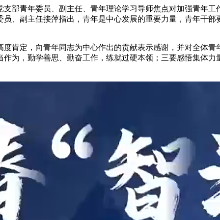
党支部青年委员、副主任、青年理论学习导师焦点对加强青年工作
委员、副主任接萍指出，青年是中心发展的重要力量，青年干部
高度肯定，向青年同志为中心作出的贡献表示感谢，并对全体青
当作为，勤学善思、勤奋工作，练就过硬本领；三要感悟集体力