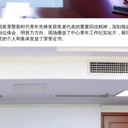
四奖章暨新时代青年先锋奖获奖者代表的重要回信精神，深刻领会
岗位体会、明努力方向。现场播放了中心青年工作纪实短片，展
获奖的个人和集体发放了荣誉证书。