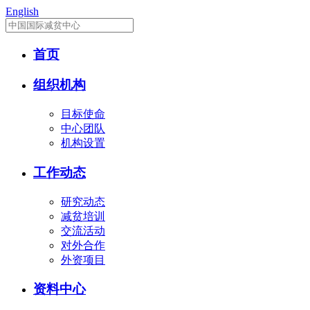
English
首页
组织机构
目标使命
中心团队
机构设置
工作动态
研究动态
减贫培训
交流活动
对外合作
外资项目
资料中心