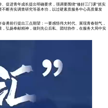
、促进青年成长提出明确要求，强调要围绕“修好三门课”抓实
要不断夯实调查研究等基本功，以过硬素质服务中心高质量发
年奋勇前行提出三点期望：一要感悟伟大时代、展现青春朝气，
量，弘扬奉献精神，做到先公后私、团结协作，在服务大局中实