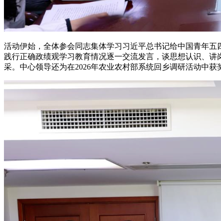
活动伊始，全体参会同志集体学习习近平总书记给中国青年五
践行正确政绩观学习教育情况逐一交流发言，谈思想认识、讲
采。中心领导还为在2026年农业农村部系统回乡调研活动中