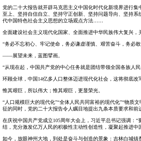
党的二十大报告就开辟马克思主义中国化时代化新境界进行集
至上、坚持自信自立、坚持守正创新、坚持问题导向、坚持系
代中国特色社会主义思想的立场观点方法……
全面建设社会主义现代化国家、全面推进中华民族伟大复兴，
“务必不忘初心、牢记使命，务必谦虚谨慎、艰苦奋斗，务必敢
——展望未来，蓝图擘画。
“从现在起，中国共产党的中心任务就是团结带领全国各族人
环顾全球，中国14亿多人口整体迈进现代化社会，这将彻底改
惟其艰巨，所以伟大；惟其艰巨，更显荣光。
“人口规模巨大的现代化”“全体人民共同富裕的现代化”“物质
征的同时，党的二十大报告令人瞩目地提出九条本质要求和前
在庆祝中国共产党成立105周年大会上，习近平总书记强调：
结，充分激发亿万人民的积极性主动性创造性，凝聚起推进中
如今，放眼神州大地，到处是奋斗与创造的景象：吉林白城镇