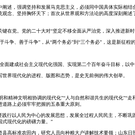
中阐述，强调坚持和发展马克思主义，必须同中国具体实际相结合
统观念、坚持胸怀天下；首次从世界观和方法论的高度深刻阐述
关键在党。党的二十大对“坚定不移全面从严治党，深入推进新时
于斗争、善于斗争”，从“两个务必”到“三个务必”，这是新征程
民全面建成社会主义现代化强国、实现第二个百年奋斗目标，以中
写世界现代化的进程、版图和态势，是史无前例的伟大创举。
文明和精神文明相协调的现代化”“人与自然和谐共生的现代化”“
进道路上必须牢牢把握的五条重大原则。
“要践行以人民为中心的发展思想，发展全过程人民民主，不断
国式现代化的磅礴力量。”
赉县高标准农田内，研究人员向种粮大户讲解技术要领；山东日照