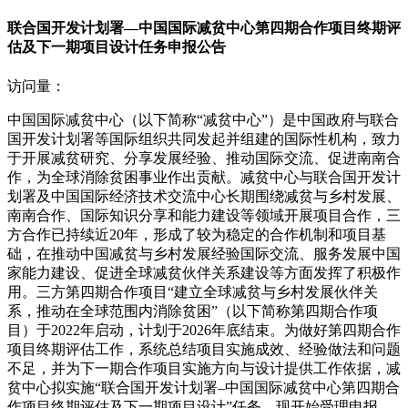
联合国开发计划署—中国国际减贫中心第四期合作项目终期评
估及下一期项目设计任务申报公告
访问量：
中国国际减贫中心（以下简称“减贫中心”）是中国政府与联合
国开发计划署等国际组织共同发起并组建的国际性机构，致力
于开展减贫研究、分享发展经验、推动国际交流、促进南南合
作，为全球消除贫困事业作出贡献。减贫中心与联合国开发计
划署及中国国际经济技术交流中心长期围绕减贫与乡村发展、
南南合作、国际知识分享和能力建设等领域开展项目合作，三
方合作已持续近20年，形成了较为稳定的合作机制和项目基
础，在推动中国减贫与乡村发展经验国际交流、服务发展中国
家能力建设、促进全球减贫伙伴关系建设等方面发挥了积极作
用。三方第四期合作项目“建立全球减贫与乡村发展伙伴关
系，推动在全球范围内消除贫困”（以下简称第四期合作项
目）于2022年启动，计划于2026年底结束。为做好第四期合作
项目终期评估工作，系统总结项目实施成效、经验做法和问题
不足，并为下一期合作项目实施方向与设计提供工作依据，减
贫中心拟实施“联合国开发计划署–中国国际减贫中心第四期合
作项目终期评估及下一期项目设计”任务。现开始受理申报，